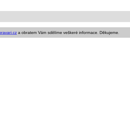
ravari.cz
a obratem Vám sdělíme veškeré informace. Děkujeme.